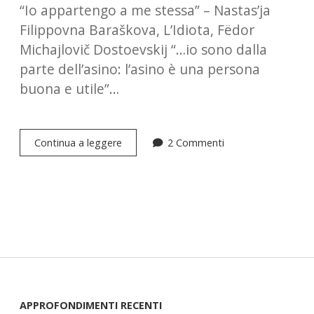
“Io appartengo a me stessa” – Nastas’ja
Filippovna Baraškova, L’Idiota, Fëdor
Michajlovič Dostoevskij “…io sono dalla
parte dell’asino: l’asino è una persona
buona e utile”…
L’Idiota
Continua a leggere
2 Commenti
di
Fëdor
Michajlovič
Dostoevskij
APPROFONDIMENTI RECENTI