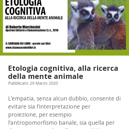
della
teoria
della
relatività
di
Amedeo
Balbi
Etologia cognitiva, alla ricerca
della mente animale
Pubblicato 29 Marzo 2020
L’empatia, senza alcun dubbio, consente di
evitare sia l’interpretazione per
proiezione, per esempio
l’antropomorfismo banale, sia quella per