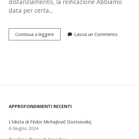
distanziamento, la reificazione Abbiamo
data per certa…
Etologia
Continua a leggere
Lascia un Commento
cognitiva,
alla
ricerca
della
mente
animale
Sidebar
APPROFONDIMENTI RECENTI
L’Idiota di Fëdor Michajlovič Dostoevskij
6 Giugno 2024