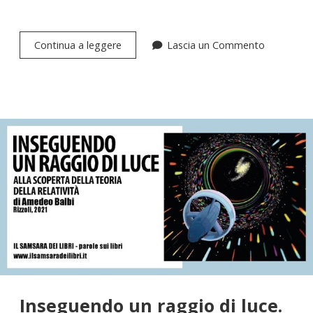
Dove
Continua a leggere
Lascia un Commento
il
tempo
si
ferma.
La
nuova
teoria
sui
buchi
neri
di
Stephen
W.
Hawking
Inseguendo un raggio di luce.