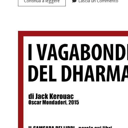
L’Assommoir
Continua a leggere
Lascia un Commento
di
Émile
Zola