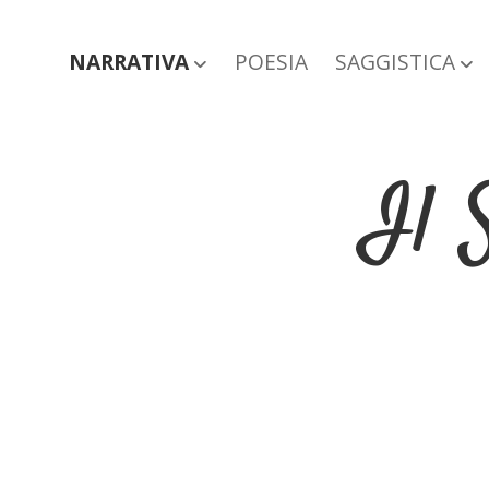
NARRATIVA
POESIA
SAGGISTICA
open dropdown menu
ope
Il 