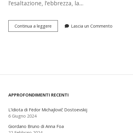
l’esaltazione, l’ebbrezza, la…
Possiedo
Continua a leggere
Lascia un Commento
la
mia
anima.
Il
segreto
di
Virginia
Woolf
Sidebar
APPROFONDIMENTI RECENTI
L’Idiota di Fëdor Michajlovič Dostoevskij
6 Giugno 2024
Giordano Bruno di Anna Foa
22 Febbraio 2024