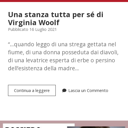
Una stanza tutta per sé di
Virginia Woolf
Pubblicato 16 Luglio 2021
“…quando leggo di una strega gettata nel
fiume, di una donna posseduta dai diavoli,
di una levatrice esperta di erbe o persino
dell’esistenza della madre…
Una
Continua a leggere
Lascia un Commento
stanza
tutta
per
sé
di
Virginia