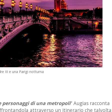
re III e una Parigi notturna
 e personaggi di una metropoli
” Augias racconta
ffrontandola attraverso un itinerario che talvolta