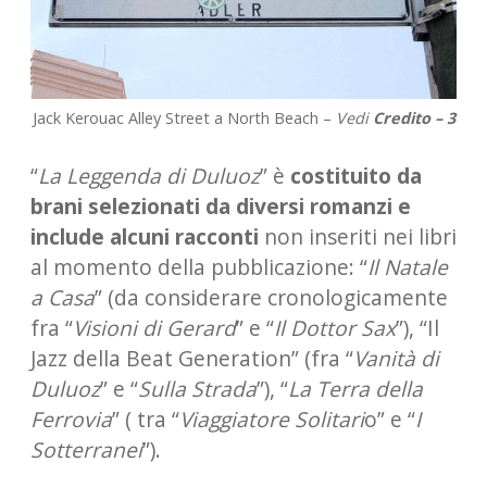
Jack Kerouac Alley Street a North Beach –
Vedi
Credito – 3
“
La Leggenda di Duluoz
” è
costituito da
brani selezionati da diversi romanzi e
include alcuni racconti
non inseriti nei libri
al momento della pubblicazione: “
Il Natale
a Casa
” (da considerare cronologicamente
fra “
Visioni di Gerard
” e “
Il Dottor Sax
”), “Il
Jazz della Beat Generation” (fra “
Vanità di
Duluoz
” e “
Sulla Strada
”), “
La Terra della
Ferrovia
” ( tra “
Viaggiatore Solitari
o” e “
I
Sotterranei
”).