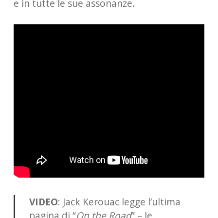
e in tutte le sue assonanze.
VIDEO
: Jack Kerouac legge l’ultima
pagina di “
On the Road
” – le