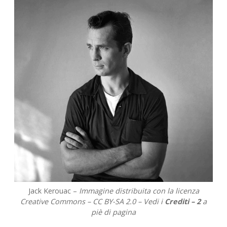
Jack Kerouac –
Immagine distribuita con la licenza
Creative Commons – CC BY-SA 2.0 – Vedi i
Crediti – 2
a
piè di pagina