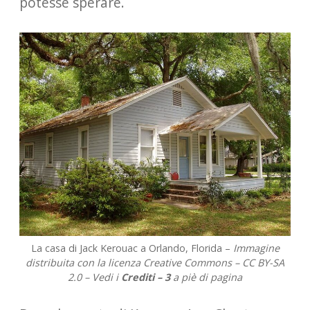
potesse sperare.
La casa di Jack Kerouac a Orlando, Florida –
Immagine
distribuita con la licenza Creative Commons – CC BY-SA
2.0 – Vedi i
Crediti – 3
a piè di pagina