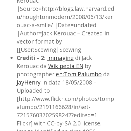
Kerouac
|Source=http://blogs.law.harvard.ed
u/houghtonmodern/2008/06/13/ker
ouac-a-smile/ |Date=undated
|Author=Jack Kerouac – Created in
vector format by
[[User:Scewing|Scewing
Crediti – 2
:
immagine
di Jack
Kerouac da
Wikipedia EN
by
photographer
en:Tom Palumbo
da
JayHenry
in data 18/05/2008 –
Uploaded to
[http://www.flickr.com/photos/tomp
alumbo/2191166628/in/set-
72157603702598242?edited=1
Flickr] with CC-by-SA 2.0 license.