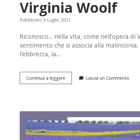
Virginia Woolf
Pubblicato 9 Luglio 2021
Riconosco… nella vita, come nell’opera di V
sentimento che si associa alla malinconia. R
l’ebbrezza, la…
Possiedo
Continua a leggere
Lascia un Commento
la
mia
anima.
Il
segreto
di
Virginia
Woolf