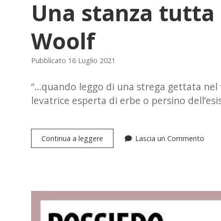
Una stanza tutta 
Woolf
Pubblicato 16 Luglio 2021
“…quando leggo di una strega gettata nel 
levatrice esperta di erbe o persino dell’e
Una
Continua a leggere
Lascia un Commento
stanza
tutta
per
sé
di
Virginia
Woolf