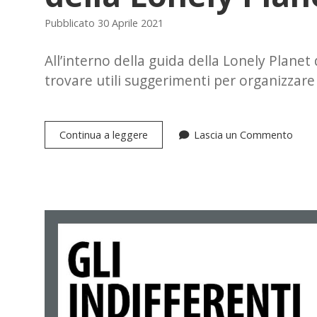
Pubblicato 30 Aprile 2021
All’interno della guida della Lonely Plane
trovare utili suggerimenti per organizzar
Provenza
Continua a leggere
Lascia un Commento
e
Costa
Azzurra,
la
guida
della
Lonely
Planet